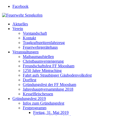
Facebook
Feuerwehr Sengkofen
Gott zur Ehr', dem nächsten zur Wehr
Aktuelles
Verein
Vorstandschaft
Kontakt
Tragkraftspritzenfahrzeug
Feuerwehrgerätehaus
Veranstaltungen
Maibaumaufstellen
Christbaumversteigerung
Freundschaftsfest FF Moosham
1250 Jahre Mintraching
Fahrt aufs Straubinger Gäubodenvolksfest
Dorffest
Gründungsfest der FF Moosham
Jahreshauptversammlung 2018
Kesselfleischessen
Gründungsfest 2019
Infos zum Gründungsfest
Festprogramm
Freitag, 31. Mai 2019