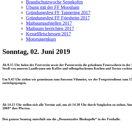
Brandschutzwoche Sengkofen
Übung mit der FF Moosham
Gründungsfest FF Taimering 2017
Gründungsfest FF Friesheim 2017
Maibaumaufstellen 2017
Maibaum herrichten 2017
Kesselfleischessen 2017
Motorsägenkurs
Sonntag, 02. Juni 2019
Ab 8.15 Uhr holen der Festverein sowie der Patenverein die geladenen Feuerwehren in der 
Stodl von unseren Landfrauen mit Kaffee und selbstgebackenen Kuchen und Torten verköst
Um 9.45 Uhr ziehen wir gemeinsam zum Anwesen Vilsmeier, wo der Festgottesdienst zum 15
zurückgegangen.
Ab 14.15 Uhr stellen sich alle Vereine auf, um ab 14.30 Uhr durch Sengkofen zu ziehen. An
1869“ ihre Pforten.
Den ganzen Sonntag unterhält uns die „Donaustaufer Blaskapelle“ in der Festhalle.