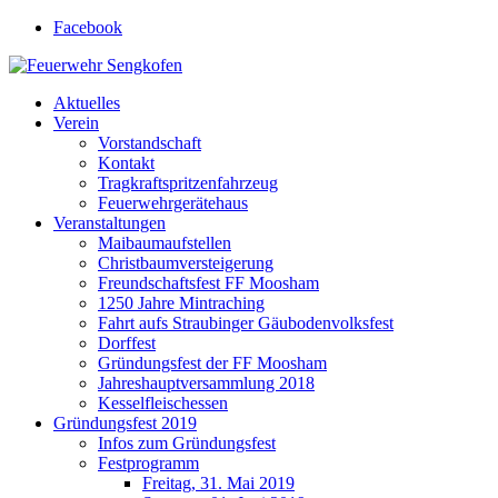
Facebook
Feuerwehr Sengkofen
Gott zur Ehr', dem nächsten zur Wehr
Aktuelles
Verein
Vorstandschaft
Kontakt
Tragkraftspritzenfahrzeug
Feuerwehrgerätehaus
Veranstaltungen
Maibaumaufstellen
Christbaumversteigerung
Freundschaftsfest FF Moosham
1250 Jahre Mintraching
Fahrt aufs Straubinger Gäubodenvolksfest
Dorffest
Gründungsfest der FF Moosham
Jahreshauptversammlung 2018
Kesselfleischessen
Gründungsfest 2019
Infos zum Gründungsfest
Festprogramm
Freitag, 31. Mai 2019