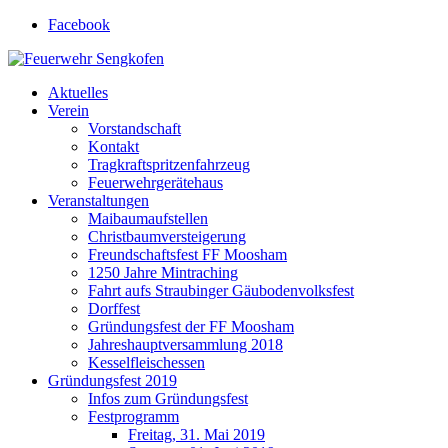
Facebook
Feuerwehr Sengkofen
Gott zur Ehr', dem nächsten zur Wehr
Aktuelles
Verein
Vorstandschaft
Kontakt
Tragkraftspritzenfahrzeug
Feuerwehrgerätehaus
Veranstaltungen
Maibaumaufstellen
Christbaumversteigerung
Freundschaftsfest FF Moosham
1250 Jahre Mintraching
Fahrt aufs Straubinger Gäubodenvolksfest
Dorffest
Gründungsfest der FF Moosham
Jahreshauptversammlung 2018
Kesselfleischessen
Gründungsfest 2019
Infos zum Gründungsfest
Festprogramm
Freitag, 31. Mai 2019