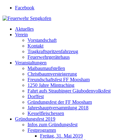
Facebook
Feuerwehr Sengkofen
Gott zur Ehr', dem nächsten zur Wehr
Aktuelles
Verein
Vorstandschaft
Kontakt
Tragkraftspritzenfahrzeug
Feuerwehrgerätehaus
Veranstaltungen
Maibaumaufstellen
Christbaumversteigerung
Freundschaftsfest FF Moosham
1250 Jahre Mintraching
Fahrt aufs Straubinger Gäubodenvolksfest
Dorffest
Gründungsfest der FF Moosham
Jahreshauptversammlung 2018
Kesselfleischessen
Gründungsfest 2019
Infos zum Gründungsfest
Festprogramm
Freitag, 31. Mai 2019