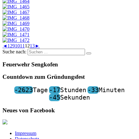
◄
1
2
9
10
11
12
13
►
Suche nach:
Feuerwehr Sengkofen
Countdown zum Gründungsfest
-2623
Tage
-17
Stunden
-33
Minuten
-45
Sekunden
Neues von Facebook
Impressum
Datenschutz