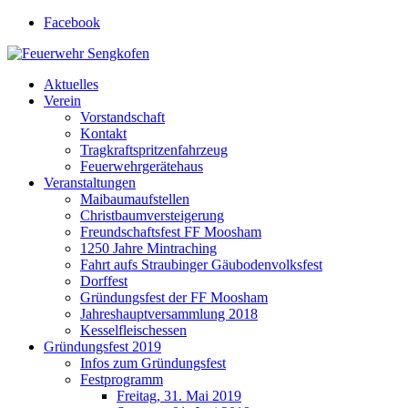
Facebook
Feuerwehr Sengkofen
Gott zur Ehr', dem nächsten zur Wehr
Aktuelles
Verein
Vorstandschaft
Kontakt
Tragkraftspritzenfahrzeug
Feuerwehrgerätehaus
Veranstaltungen
Maibaumaufstellen
Christbaumversteigerung
Freundschaftsfest FF Moosham
1250 Jahre Mintraching
Fahrt aufs Straubinger Gäubodenvolksfest
Dorffest
Gründungsfest der FF Moosham
Jahreshauptversammlung 2018
Kesselfleischessen
Gründungsfest 2019
Infos zum Gründungsfest
Festprogramm
Freitag, 31. Mai 2019