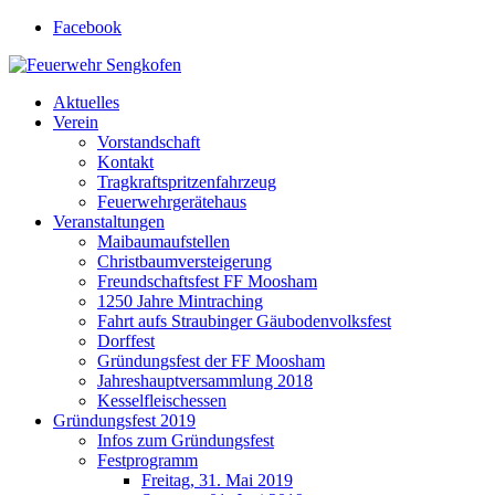
Facebook
Feuerwehr Sengkofen
Gott zur Ehr', dem nächsten zur Wehr
Aktuelles
Verein
Vorstandschaft
Kontakt
Tragkraftspritzenfahrzeug
Feuerwehrgerätehaus
Veranstaltungen
Maibaumaufstellen
Christbaumversteigerung
Freundschaftsfest FF Moosham
1250 Jahre Mintraching
Fahrt aufs Straubinger Gäubodenvolksfest
Dorffest
Gründungsfest der FF Moosham
Jahreshauptversammlung 2018
Kesselfleischessen
Gründungsfest 2019
Infos zum Gründungsfest
Festprogramm
Freitag, 31. Mai 2019