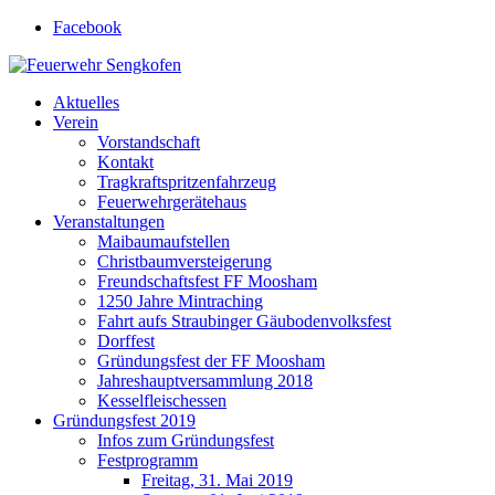
Facebook
Feuerwehr Sengkofen
Gott zur Ehr', dem nächsten zur Wehr
Aktuelles
Verein
Vorstandschaft
Kontakt
Tragkraftspritzenfahrzeug
Feuerwehrgerätehaus
Veranstaltungen
Maibaumaufstellen
Christbaumversteigerung
Freundschaftsfest FF Moosham
1250 Jahre Mintraching
Fahrt aufs Straubinger Gäubodenvolksfest
Dorffest
Gründungsfest der FF Moosham
Jahreshauptversammlung 2018
Kesselfleischessen
Gründungsfest 2019
Infos zum Gründungsfest
Festprogramm
Freitag, 31. Mai 2019