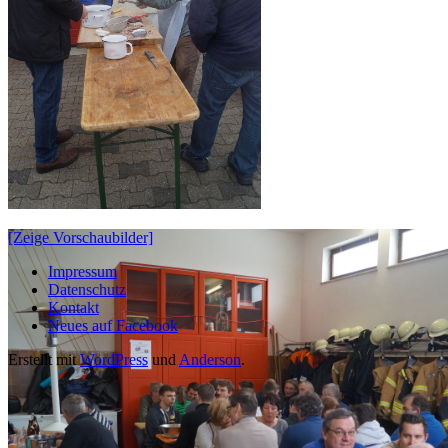
[Zeige Vorschaubilder]
Impressum
Datenschutz
Kontakt
Neues auf Facebook
Erstellt mit
WordPress
und
Anderson
.