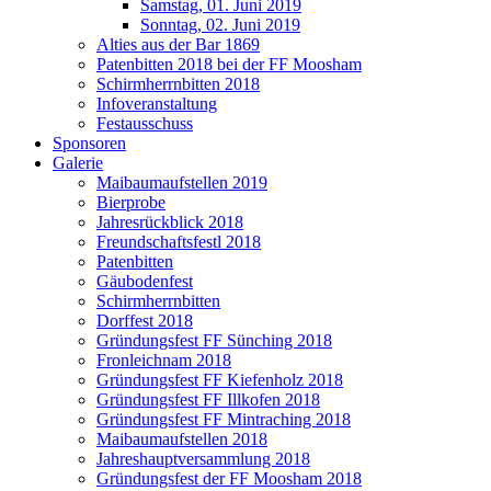
Samstag, 01. Juni 2019
Sonntag, 02. Juni 2019
Alties aus der Bar 1869
Patenbitten 2018 bei der FF Moosham
Schirmherrnbitten 2018
Infoveranstaltung
Festausschuss
Sponsoren
Galerie
Maibaumaufstellen 2019
Bierprobe
Jahresrückblick 2018
Freundschaftsfestl 2018
Patenbitten
Gäubodenfest
Schirmherrnbitten
Dorffest 2018
Gründungsfest FF Sünching 2018
Fronleichnam 2018
Gründungsfest FF Kiefenholz 2018
Gründungsfest FF Illkofen 2018
Gründungsfest FF Mintraching 2018
Maibaumaufstellen 2018
Jahreshauptversammlung 2018
Gründungsfest der FF Moosham 2018