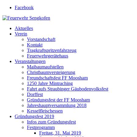
Facebook
Feuerwehr Sengkofen
Gott zur Ehr', dem nächsten zur Wehr
Aktuelles
Verein
Vorstandschaft
Kontakt
Tragkraftspritzenfahrzeug
Feuerwehrgerätehaus
Veranstaltungen
Maibaumaufstellen
Christbaumversteigerung
Freundschaftsfest FF Moosham
1250 Jahre Mintraching
Fahrt aufs Straubinger Gäubodenvolksfest
Dorffest
Gründungsfest der FF Moosham
Jahreshauptversammlung 2018
Kesselfleischessen
Gründungsfest 2019
Infos zum Gründungsfest
Festprogramm
Freitag, 31. Mai 2019