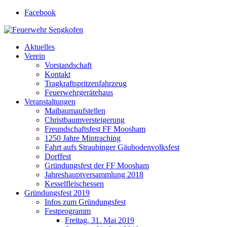
Facebook
Feuerwehr Sengkofen
Gott zur Ehr', dem nächsten zur Wehr
Aktuelles
Verein
Vorstandschaft
Kontakt
Tragkraftspritzenfahrzeug
Feuerwehrgerätehaus
Veranstaltungen
Maibaumaufstellen
Christbaumversteigerung
Freundschaftsfest FF Moosham
1250 Jahre Mintraching
Fahrt aufs Straubinger Gäubodenvolksfest
Dorffest
Gründungsfest der FF Moosham
Jahreshauptversammlung 2018
Kesselfleischessen
Gründungsfest 2019
Infos zum Gründungsfest
Festprogramm
Freitag, 31. Mai 2019